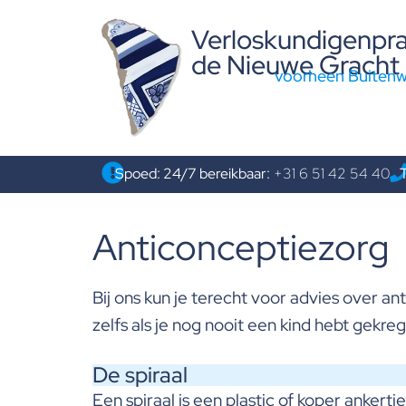
Verloskundigenpra
de Nieuwe Gracht
voorheen Buitenw
Spoed: 24/7 bereikbaar:
+31 6 51 42 54 40
T
Anticonceptiezorg
Bij ons kun je terecht voor advies over a
zelfs als je nog nooit een kind hebt gekre
De spiraal
Een spiraal is een plastic of koper anke