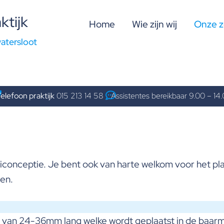
ktijk
Home
Wie zijn wij
Onze z
atersloot
elefoon praktijk
015 213 14 58
Assistentes bereikbaar 9.00 – 14
nticonceptie. Je bent ook van harte welkom voor het pl
gen.
rtje van 24-36mm lang welke wordt geplaatst in de baar