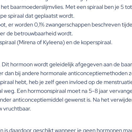
in het baarmoederslijmvlies. Met een spiraal ben je 5 t
ype spiraal dat geplaatst wordt.
oot, er worden 0,1% zwangerschappen beschreven tijde
oter de betrouwbaarheid wordt.
spiraal (Mirena of Kyleena) en de koperspiraal.
 Dit hormoon wordt geleidelijk afgegeven aan de b
er dan bij andere hormonale anticonceptiemethoden zoa
raal hebt, heb je zelf geen invloed op de menstruati
al weg. Een hormoonspiraal moet na 5-8 jaar vervangen
 ander anticonceptiemiddel gewenst is. Na het verwijd
w vruchtbaar.
 is daardoor geschikt wanneer je geen hormonen mag of