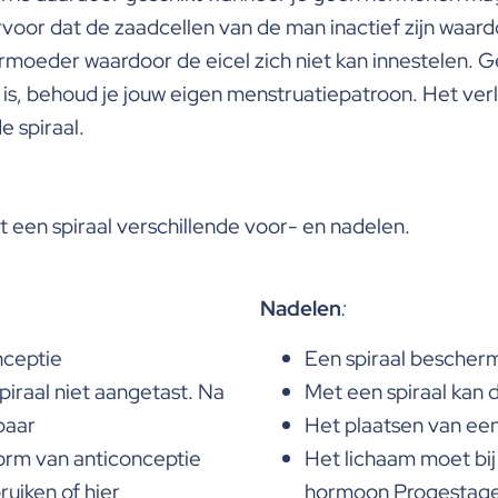
rvoor dat de zaadcellen van de man inactief zijn waar
armoeder waardoor de eicel zich niet kan innestelen. 
, behoud je jouw eigen menstruatiepatroon. Het ver
 spiraal.
 een spiraal verschillende voor- en nadelen.
Nadelen
:
nceptie
Een spiraal bescherm
iraal niet aangetast. Na
Met een spiraal kan 
baar
Het plaatsen van een 
vorm van anticonceptie
Het lichaam moet bi
uiken of hier
hormoon Progestageen